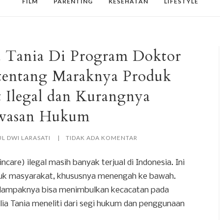
FILM
PARENTING
KESEHATAN
LIFESTYLE
a Tania Di Program Doktor
entang Maraknya Produk
t Ilegal dan Kurangnya
wasan Hukum
L DWI LARASATI
TIDAK ADA KOMENTAR
care) ilegal masih banyak terjual di Indonesia. Ini
uk masyarakat, khususnya menengah ke bawah.
, dampaknya bisa menimbulkan kecacatan pada
lia Tania meneliti dari segi hukum dan penggunaan