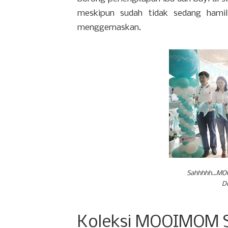
meskipun sudah tidak sedang hamil
menggemaskan.
Sahhhhh...MO
D
Koleksi MOOIMOM S